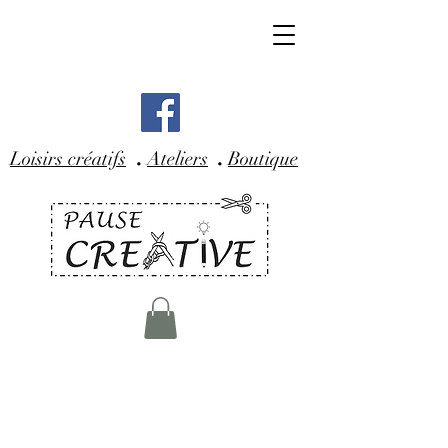
.
.
Loisirs créatifs
Ateliers
Boutique