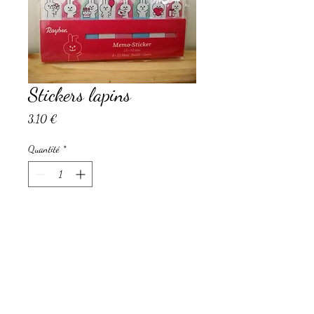
Stickers lapins
Prix
3,10 €
Quantité
*
Ajouter au panier
PAUSE CREATIVE