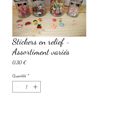
Stickers en relief -
Assortiment variés
Prix
0,30 €
Quantité
*
Ajouter au panier