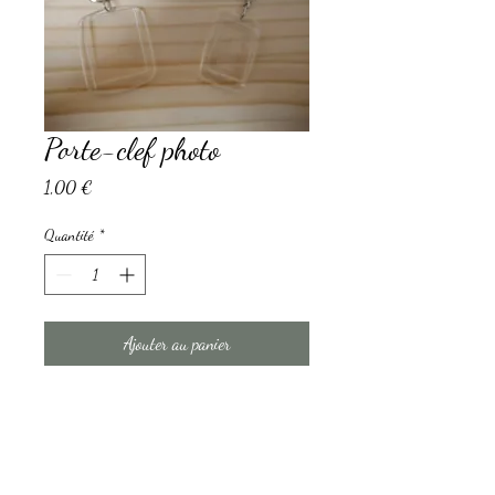
Porte-clef photo
Prix
1,00 €
Quantité
*
Ajouter au panier
Idéal pour photo des enfants que l'on
garde toujours avec soi.