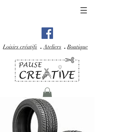
.
.
Loisirs créatifs
Ateliers
Boutique