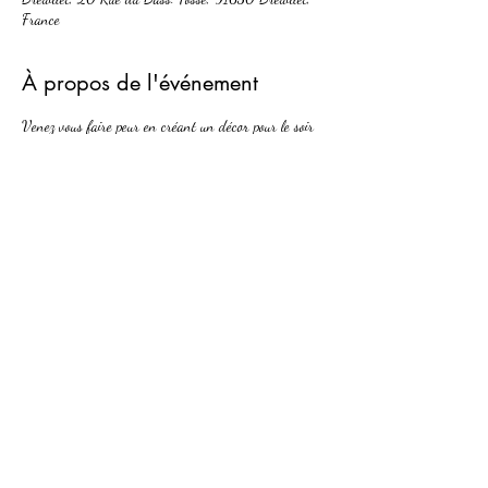
France
À propos de l'événement
Venez vous faire peur en créant un décor pour le soir 
du 31 ...
Partager cet événement
PAUSE CREATIVE
06.83.16.07.22