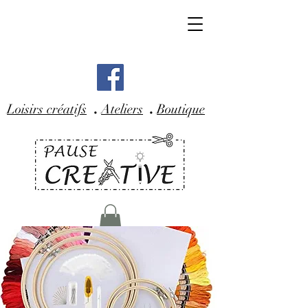
.
.
Loisirs créatifs
Ateliers
Boutique